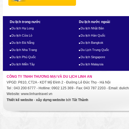
Du lịch trong nước
Du lịch nước ngoài
Du lịch Hạ Long
Du lịch Nhật Bản
Du lịch Cửa Lò
Du lịch Hàn Quốc
Du lịch Đà Nẵng
Du lịch Bangkok
Du lịch Nha Trang
Du Lịch Trung Quốc
Du lịch Phú Quốc
Du lịch Singapore
Du lịch Miền Tây
Du lịch Malaysia
CÔNG TY TNHH THƯƠNG MẠI VÀ DU LỊCH LINH AN
VPGD: P810, CT2A - KDT Mỹ Đình 2 - Đường Lê Đức Thọ - Hà Nội
Tel : 043 200 6777 - Hotline: 0902 125 369 - Fax: 043 787 2203 - Email: dul
Website: www.linhantravel.vn
Thiết kế website
-
xây dựng website
bởi
Tất Thành