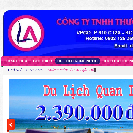
TRANG CHỦ
GIỚI THIỆU
DU LỊCH TRONG NƯỚC
TOUR DU LỊCH 
Chủ Nhật - 09/8/2026 :
Những điểm cắm trại gần Hà Nội cho người ưa khám