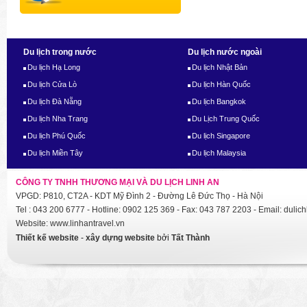
Du lịch trong nước
Du lịch nước ngoài
Du lịch Hạ Long
Du lịch Nhật Bản
Du lịch Cửa Lò
Du lịch Hàn Quốc
Du lịch Đà Nẵng
Du lịch Bangkok
Du lịch Nha Trang
Du Lịch Trung Quốc
Du lịch Phú Quốc
Du lịch Singapore
Du lịch Miền Tây
Du lịch Malaysia
CÔNG TY TNHH THƯƠNG MẠI VÀ DU LỊCH LINH AN
VPGD: P810, CT2A - KDT Mỹ Đình 2 - Đường Lê Đức Thọ - Hà Nội
Tel : 043 200 6777 - Hotline: 0902 125 369 - Fax: 043 787 2203 - Email: dul
Website: www.linhantravel.vn
Thiết kế website
-
xây dựng website
bởi
Tất Thành