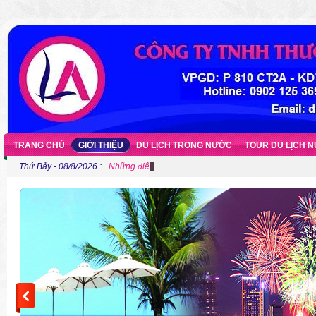
TRANG CHỦ
GIỚI THIỆU
DU LỊCH TRONG NƯỚC
TOUR DU LỊCH 
Thứ Bảy - 08/8/2026 :
Những điểm cắm trại gần Hà Nội cho người ưa khám 