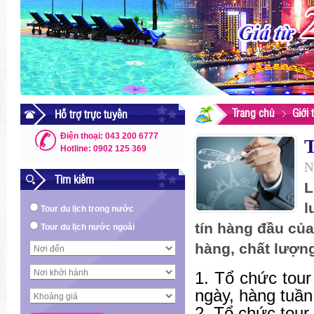
Trang chủ
Giới 
Hỗ trợ trực tuyến
Điện thoại: 043 200 6777
Hotline: 0902 125 369
N
Tìm kiếm
L
l
Tour du lịch trong nước
tín hàng đầu củ
Tour du lịch nước ngoài
hàng, chất lượng
1. Tổ chức tour
ngày, hàng tuần
2. Tổ chức tour 