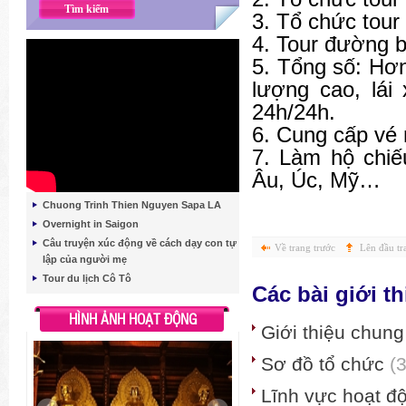
3. Tổ chức tour
4. Tour đường b
5. Tổng số: Hơn
lượng cao, lái
24h/24h.
6. Cung cấp vé 
7. Làm hộ chiế
Âu, Úc, Mỹ…
Chuong Trinh Thien Nguyen Sapa LA
Overnight in Saigon
Câu truyện xúc động về cách dạy con tự
Về trang trước
Lên đầu tr
lập của người mẹ
Tour du lịch Cô Tô
Các bài giới t
HÌNH ẢNH HOẠT ĐỘNG
Giới thiệu chun
Sơ đồ tổ chức
(
Lĩnh vực hoạt đ