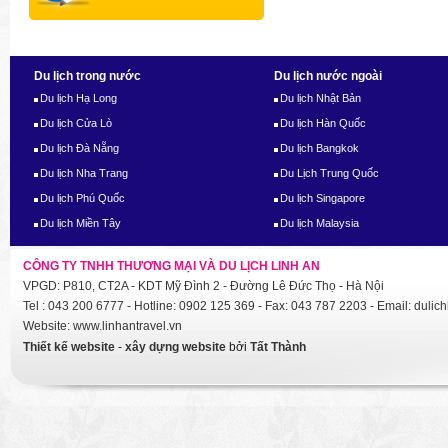
Du lịch trong nước
Du lịch nước ngoài
Du lịch Hạ Long
Du lịch Nhật Bản
Du lịch Cửa Lò
Du lịch Hàn Quốc
Du lịch Đà Nẵng
Du lịch Bangkok
Du lịch Nha Trang
Du Lịch Trung Quốc
Du lịch Phú Quốc
Du lịch Singapore
Du lịch Miền Tây
Du lịch Malaysia
CÔNG TY TNHH THƯƠNG MẠI VÀ DU LỊCH LINH AN
VPGD: P810, CT2A - KDT Mỹ Đình 2 - Đường Lê Đức Thọ - Hà Nội
Tel : 043 200 6777 - Hotline: 0902 125 369 - Fax: 043 787 2203 - Email: dul
Website: www.linhantravel.vn
Thiết kế website
-
xây dựng website
bởi
Tất Thành