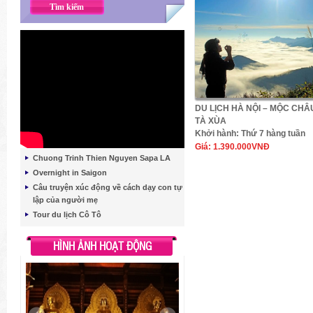
DU LỊCH HÀ NỘI – MỘC CHÂ
TÀ XÙA
Khởi hành:
Thứ 7 hàng tuần
Giá:
1.390.000VNĐ
Chuong Trinh Thien Nguyen Sapa LA
Overnight in Saigon
Câu truyện xúc động về cách dạy con tự
lập của người mẹ
Tour du lịch Cô Tô
HÌNH ẢNH HOẠT ĐỘNG