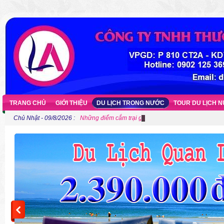
TRANG CHỦ
GIỚI THIỆU
DU LỊCH TRONG NƯỚC
TOUR DU LỊCH 
Chủ Nhật - 09/8/2026 :
Những điểm cắm trại gần Hà Nội cho người ưa khám