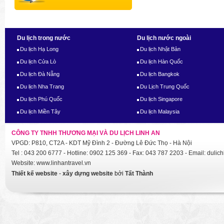
Du lịch trong nước
Du lịch nước ngoài
Du lịch Hạ Long
Du lịch Nhật Bản
Du lịch Cửa Lò
Du lịch Hàn Quốc
Du lịch Đà Nẵng
Du lịch Bangkok
Du lịch Nha Trang
Du Lịch Trung Quốc
Du lịch Phú Quốc
Du lịch Singapore
Du lịch Miền Tây
Du lịch Malaysia
CÔNG TY TNHH THƯƠNG MẠI VÀ DU LỊCH LINH AN
VPGD: P810, CT2A - KDT Mỹ Đình 2 - Đường Lê Đức Thọ - Hà Nội
Tel : 043 200 6777 - Hotline: 0902 125 369 - Fax: 043 787 2203 - Email: dul
Website: www.linhantravel.vn
Thiết kế website
-
xây dựng website
bởi
Tất Thành