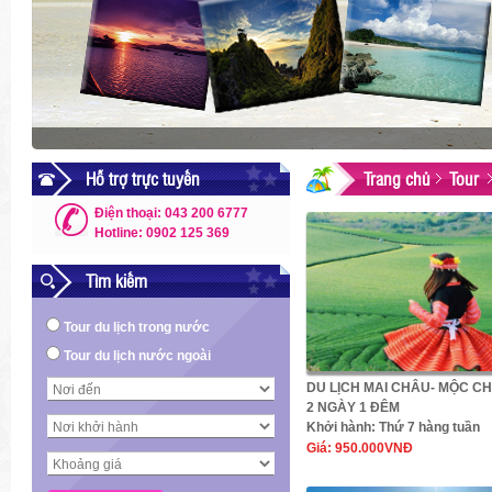
Hỗ trợ trực tuyến
Trang chủ
Tour
Điện thoại: 043 200 6777
Hotline: 0902 125 369
Tìm kiếm
Tour du lịch trong nước
Tour du lịch nước ngoài
DU LỊCH MAI CHÂU- MỘC C
2 NGÀY 1 ĐÊM
Khởi hành:
Thứ 7 hàng tuần
Giá:
950.000VNĐ