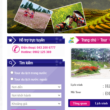
Hỗ trợ trực tuyến
Trang chủ
Tour
Điện thoại: 043 200 6777
Hotline: 0902 125 369
Tìm kiếm
Tour du lịch trong nước
Tour du lịch nước ngoài
Lịch trình
: H
Mã Tour
: Ð
Tổng quan
Lịch trình