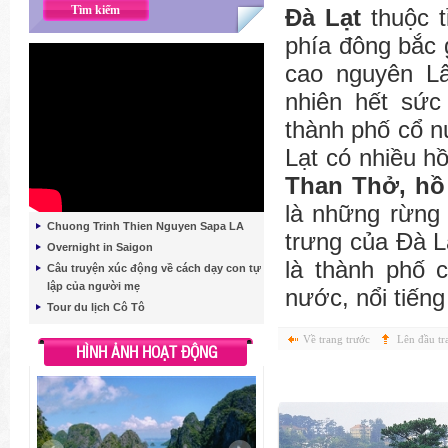
Ðà Lạt
thuộc t
phía đông bắc 
cao nguyên L
nhiên hết sứ
thành phố cổ n
Lạt có nhiều h
Than Thở, hồ
là những rừng 
Chuong Trinh Thien Nguyen Sapa LA
trưng của Ðà L
Overnight in Saigon
là thành phố 
Câu truyện xúc động về cách dạy con tự
lập của người mẹ
nước, nổi tiến
Tour du lịch Cô Tô
Về trang trước
Lên đầu tr
HÌNH ẢNH HOẠT ĐỘNG