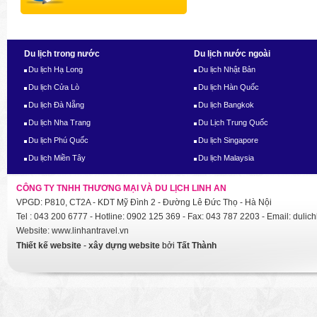
Du lịch trong nước
Du lịch nước ngoài
Du lịch Hạ Long
Du lịch Nhật Bản
Du lịch Cửa Lò
Du lịch Hàn Quốc
Du lịch Đà Nẵng
Du lịch Bangkok
Du lịch Nha Trang
Du Lịch Trung Quốc
Du lịch Phú Quốc
Du lịch Singapore
Du lịch Miền Tây
Du lịch Malaysia
CÔNG TY TNHH THƯƠNG MẠI VÀ DU LỊCH LINH AN
VPGD: P810, CT2A - KDT Mỹ Đình 2 - Đường Lê Đức Thọ - Hà Nội
Tel : 043 200 6777 - Hotline: 0902 125 369 - Fax: 043 787 2203 - Email: dul
Website: www.linhantravel.vn
Thiết kế website
-
xây dựng website
bởi
Tất Thành