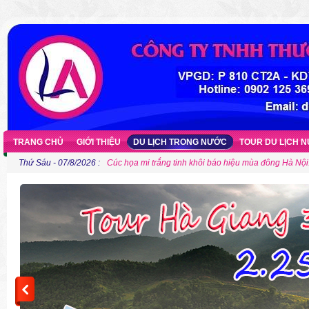
TRANG CHỦ
GIỚI THIỆU
DU LỊCH TRONG NƯỚC
TOUR DU LỊCH 
Thứ Sáu - 07/8/2026 :
Những điểm cắm trại gần Hà Nội cho người ưa khám