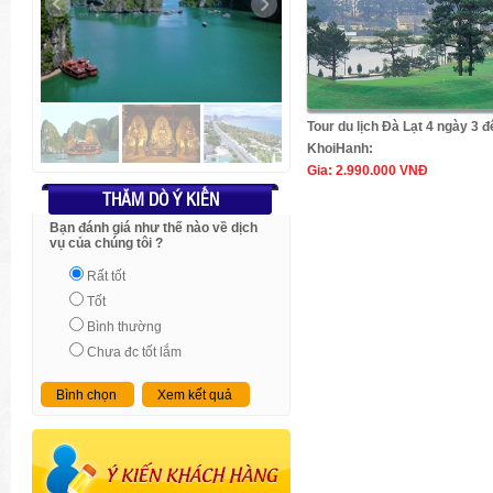
Tour du lịch Đà Lạt 4 ngày 3 
KhoiHanh:
Gia:
2.990.000 VNĐ
THĂM DÒ Ý KIẾN
Bạn đánh giá như thế nào về dịch
vụ của chúng tôi ?
Rất tốt
Tốt
Bình thường
Chưa đc tốt lắm
Bình chọn
Xem kết quả