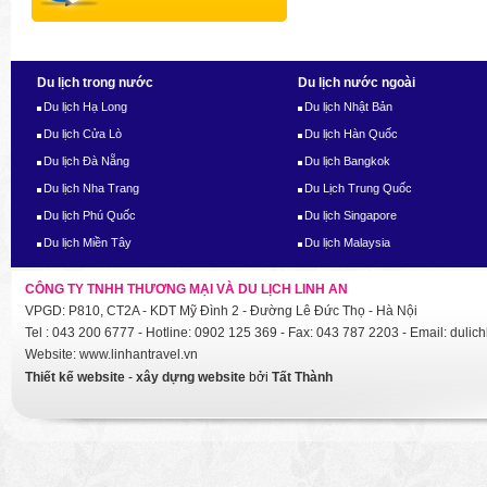
Du lịch trong nước
Du lịch nước ngoài
Du lịch Hạ Long
Du lịch Nhật Bản
Du lịch Cửa Lò
Du lịch Hàn Quốc
Du lịch Đà Nẵng
Du lịch Bangkok
Du lịch Nha Trang
Du Lịch Trung Quốc
Du lịch Phú Quốc
Du lịch Singapore
Du lịch Miền Tây
Du lịch Malaysia
CÔNG TY TNHH THƯƠNG MẠI VÀ DU LỊCH LINH AN
VPGD: P810, CT2A - KDT Mỹ Đình 2 - Đường Lê Đức Thọ - Hà Nội
Tel : 043 200 6777 - Hotline: 0902 125 369 - Fax: 043 787 2203 - Email: dul
Website: www.linhantravel.vn
Thiết kế website
-
xây dựng website
bởi
Tất Thành