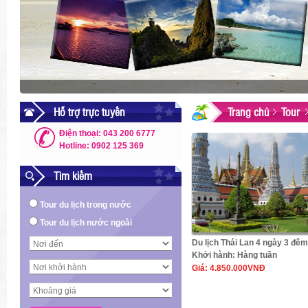
Hỗ trợ trực tuyến
Trang chủ
Tour
Điện thoại: 043 200 6777
Hotline: 0902 125 369
Tìm kiếm
Tour du lịch trong nước
Tour du lịch nước ngoài
Du lịch Thái Lan 4 ngày 3 đêm
Khởi hành:
Hàng tuần
Giá:
4.850.000VNĐ