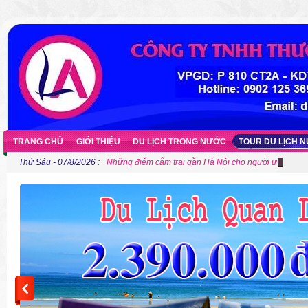
TRANG CHỦ
GIỚI THIỆU
DU LỊCH TRONG NƯỚC
TOUR DU LỊCH 
Thứ Sáu - 07/8/2026 :
Những điểm cắm trại gần Hà Nội cho người ưa khám