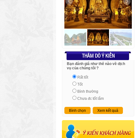
THĂM DÒ Ý KIẾN
Bạn đánh giá như thế nào về dịch
vụ của chúng tôi ?
Rất tốt
Tốt
Bình thường
Chưa đc tốt lắm
Bình chọn
Xem kết quả