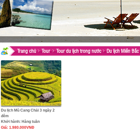
Trang chủ
Tour
Tour du lịch trong nước
Du lịch Miền Bắc
Du lịch Mù Cang Chải 3 ngày 2
đêm
Khởi hành:
Hàng tuần
Giá:
1.980.000VNĐ