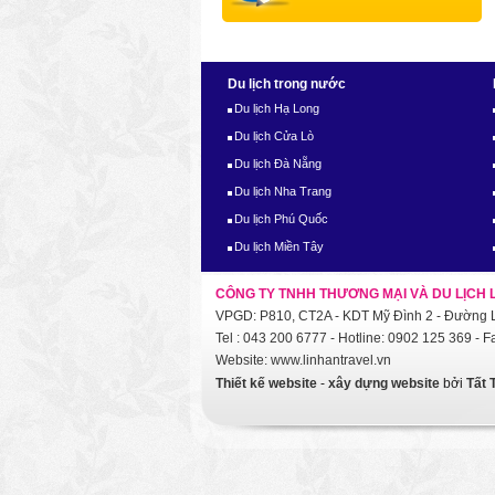
Du lịch trong nước
Du lịch Hạ Long
Du lịch Cửa Lò
Du lịch Đà Nẵng
Du lịch Nha Trang
Du lịch Phú Quốc
Du lịch Miền Tây
CÔNG TY TNHH THƯƠNG MẠI VÀ DU LỊCH 
VPGD: P810, CT2A - KDT Mỹ Đình 2 - Đường L
Tel : 043 200 6777 - Hotline: 0902 125 369 - 
Website: www.linhantravel.vn
Thiết kế website
-
xây dựng website
bởi
Tất 