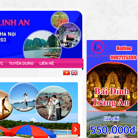
ỨC
TUYỂN DỤNG
LIÊN HỆ