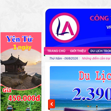
TRANG CHỦ
GIỚI THIỆU
DU LỊCH TR
Thứ Năm - 06/8/2026 :
Những điểm cắm trại