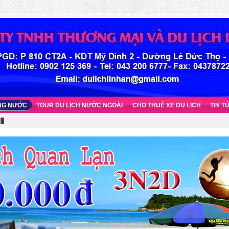
ONG NƯỚC
TOUR DU LỊCH NƯỚC NGOÀI
CHO THUÊ XE DU LỊCH
TIN T
 gần Hà Nội cho người ưa khám phá