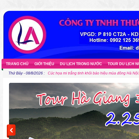
TRANG CHỦ
GIỚI THIỆU
DU LỊCH TRONG NƯỚC
TOUR DU LỊCH 
Thứ Bảy - 08/8/2026 :
Cúc họa mi trắng tinh khôi báo hiệu mùa đông Hà Nội