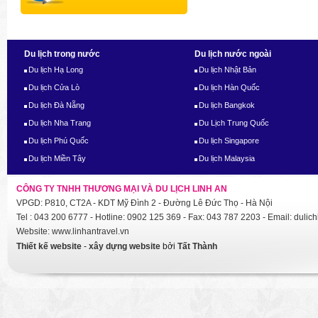
Du lịch trong nước
Du lịch nước ngoài
Du lịch Hạ Long
Du lịch Nhật Bản
Du lịch Cửa Lò
Du lịch Hàn Quốc
Du lịch Đà Nẵng
Du lịch Bangkok
Du lịch Nha Trang
Du Lịch Trung Quốc
Du lịch Phú Quốc
Du lịch Singapore
Du lịch Miền Tây
Du lịch Malaysia
CÔNG TY TNHH THƯƠNG MẠI VÀ DU LỊCH LINH AN
VPGD: P810, CT2A - KDT Mỹ Đình 2 - Đường Lê Đức Thọ - Hà Nội
Tel : 043 200 6777 - Hotline: 0902 125 369 - Fax: 043 787 2203 - Email: dul
Website: www.linhantravel.vn
Thiết kế website
-
xây dựng website
bởi
Tất Thành