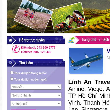
Trang chủ
Dịch
Hỗ trợ trực tuyến
Điện thoại: 043 200 6777
V
Hotline: 0902 125 369
N
Tìm kiếm
Tour du lịch trong nước
Tour du lịch nước ngoài
Linh An Trav
Airline, Vietjet
TP Hồ Chí Minh
Vinh, Thanh Hó
Lan, Singapore